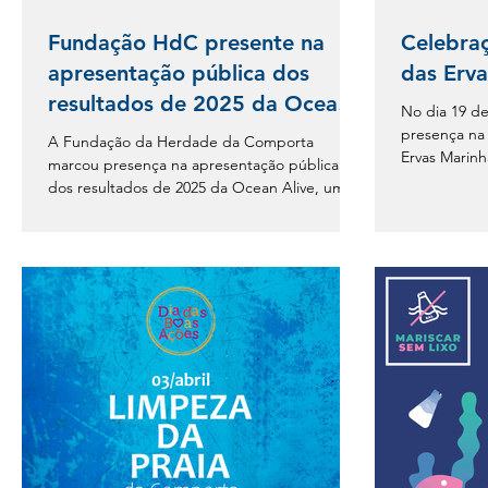
Fundação HdC presente na
Celebra
apresentação pública dos
das Erva
resultados de 2025 da Ocean
No dia 19 de
Alive
presença na
A Fundação da Herdade da Comporta
Ervas Marinh
marcou presença na apresentação pública
pradaria mar
dos resultados de 2025 da Ocean Alive, uma
no Estuário 
iniciativa que reuniu comunidade local,
Comporta. A 
entidades públicas, parceiros e empresas no
valorizar as
estuário do Sado. O encontro decorreu no
ecossistema
sapal das Pousadas e permitiu aos
biodiversida
participantes conhecer de perto o trabalho
(através da 
desenvolvido ao longo do último ano,
sustentabil
incluindo ações de monitorização e
comunidades
mapeamento das pradarias marinhas,
iniciativas de sensibilização ambiental e
projetos des