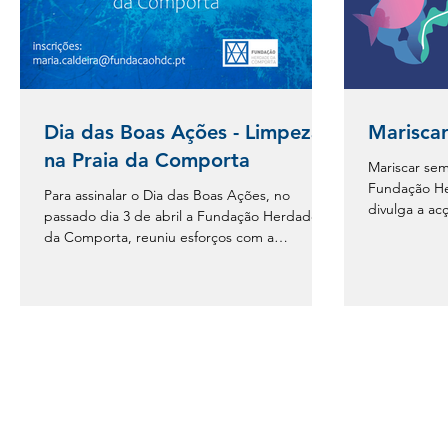
Dia das Boas Ações - Limpeza
Mariscar
na Praia da Comporta
Mariscar sem
Fundação He
Para assinalar o Dia das Boas Ações, no
divulga a ac
passado dia 3 de abril a Fundação Herdade
lixo deixado.
da Comporta, reuniu esforços com a
comunidade local e...
FUNDAÇÃO HERDADE DA COMPORTA
Sede: Espaço Comporta, EN253 KM1 7580-610 Comporta