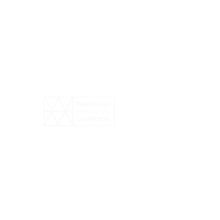
| Parte 2 | Roots, Arts
od
o Herdade da Comporta - Direitos Reservados