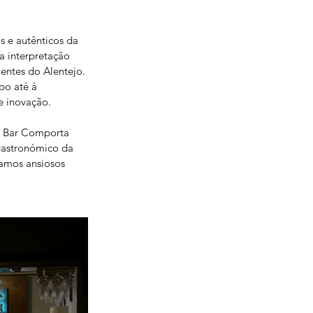
 e autênticos da 
a interpretação 
entes do Alentejo. 
po até à 
e inovação.
e Bar Comporta 
gastronómico da 
tamos ansiosos 