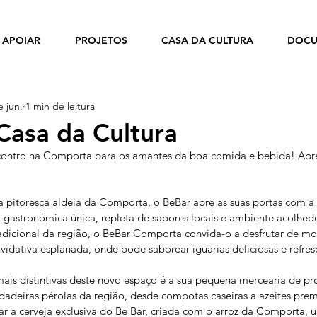
APOIAR
PROJETOS
CASA DA CULTURA
DOCU
e jun.
1 min de leitura
Casa da Cultura
contro na Comporta para os amantes da boa comida e bebida! Apr
a pitoresca aldeia da Comporta, o BeBar abre as suas portas com a
 gastronómica única, repleta de sabores locais e ambiente acolhed
radicional da região, o BeBar Comporta convida-o a desfrutar de m
vidativa esplanada, onde pode saborear iguarias deliciosas e refres
mais distintivas deste novo espaço é a sua pequena mercearia de pro
adeiras pérolas da região, desde compotas caseiras a azeites prem
r a cerveja exclusiva do Be Bar, criada com o arroz da Comporta, 