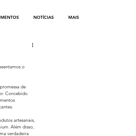
MENTOS
NOTÍCIAS
MAIS
esentamos o 
 promessa de 
or. Concebido 
omentos 
cantes.
dutos artesanais, 
ium. Além disso, 
uma verdadeira 