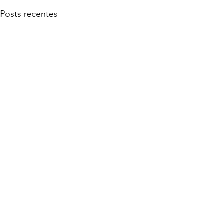
Posts recentes
FUNDAÇÃO HERDADE DA COMPORTA
Sede: Espaço Comporta, EN253 KM1 7580-610 Comporta
geral@fundacaohdc.pt
+351 265 497 514