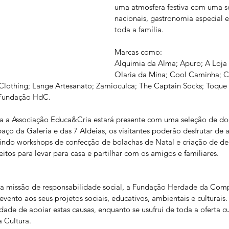
uma atmosfera festiva com uma s
nacionais, gastronomia especial e
toda a família.
Marcas como:
Alquimia da Alma; Apuro; A Loja 
Olaria da Mina; Cool Caminha; C
Clothing; Lange Artesanato; Zamioculca; The Captain Socks; Toque
 Fundação HdC.
a a Associação Educa&Cria estará presente com uma seleção de doça
aço da Galeria e das 7 Aldeias, os visitantes poderão desfrutar de a
luindo workshops de confecção de bolachas de Natal e criação de de
feitos para levar para casa e partilhar com os amigos e familiares.
a missão de responsabilidade social, a Fundação Herdade da Comp
vento aos seus projetos sociais, educativos, ambientais e culturais.
ade de apoiar estas causas, enquanto se usufrui de toda a oferta cul
 Cultura.