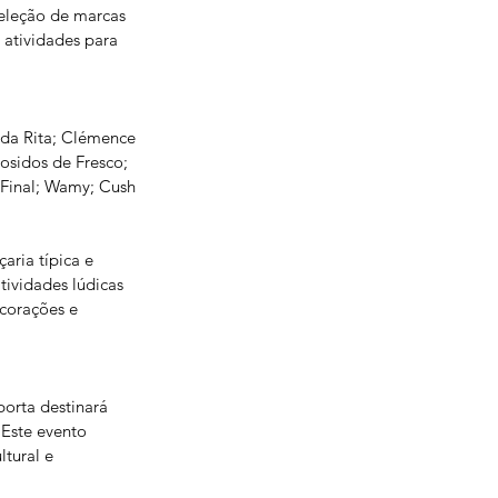
eleção de marcas 
 atividades para 
da Rita; Clémence 
osidos de Fresco; 
 Final; Wamy; Cush 
ria típica e 
tividades lúdicas 
corações e 
orta destinará 
 Este evento 
tural e 