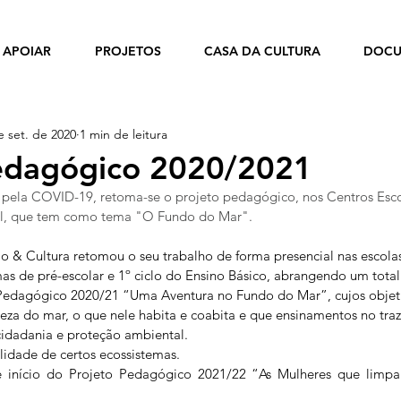
APOIAR
PROJETOS
CASA DA CULTURA
DOCU
e set. de 2020
1 min de leitura
edagógico 2020/2021
pela COVID-19, retoma-se o projeto pedagógico, nos Centros Esco
l, que tem como tema "O Fundo do Mar". 
o & Cultura retomou o seu trabalho de forma presencial nas escol
as de pré-escolar e 1º ciclo do Ensino Básico, abrangendo um total 
 Pedagógico 2020/21 “Uma Aventura no Fundo do Mar”, cujos objet
reza do mar, o que nele habita e coabita e que ensinamentos no traz
cidadania e proteção ambiental.
gilidade de certos ecossistemas.
e início do Projeto Pedagógico 2021/22 “As Mulheres que limp