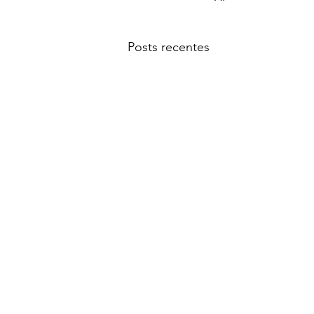
Posts recentes
FUNDAÇÃO HERDADE DA COMPORTA
Sede: Espaço Comporta, EN253 KM1 7580-6