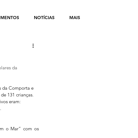
MENTOS
NOTÍCIAS
MAIS
lares da 
as da Comporta e 
de 131 crianças. 
ivos eram:
.
am o Mar” com os 