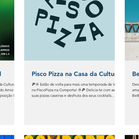
d
Pisco Pizza na Casa da Cultura
Be
da Cultura da
🍕🌞 Estão de volta para mais uma temporada de Verão
Des
o Arroz A
na PiscoPizza na Comporta! 🌞🍕 Delicia-te com as
ama
posição Soft
suas pizzas caseiras e desfruta dos seus cocktails
BeB
al de verão
premium. Na PiscoPizza, a paixão pela autenticidade e
alde
realizada
qualidade é a prioridade, e isso reflete-se em cada
pro
ia com a
fatia de uma deliciosa pizza. Eles preparam cada pizza
únic
com a
com cuidado e dedicação, e usam ingredientes
Conc
as nacionais e
frescos e selecionados, garantindo que cada mordida
reg
eflexão sobre
seja uma explosão de sabor. Quer estejas à procura de
mom
um almoço desc
esp