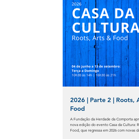
2026 | Parte 2 | Roots, 
Food
A Fundação da Herdade da Comporta ap
nova edição do evento Casa da Cultura: R
Food, que regressa em 2026 com novas da
marcas e novas propostas artísticas. A F