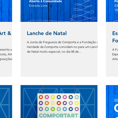
Art &
Lanche de Natal
Es
F
A Junta de Freguesia de Comporta e a Fundação da
Herdade da Comporta convidam-no para um Lanche
resenta uma
A F
de Natal muito especial, no dia 08 de...
oots, Arts &
Espe
posições!
Art