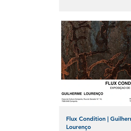
tem o prazer de anunciar mais uma ediçã
encontro que celebra a cultura, a arte, o
gastronomia local na Comporta, reforçan
Cultura como um espaço vivo de partilha 
Segunda parte do evento: junho a setem
segunda fase do evento,
Flux Condition | Guilhe
Lourenço