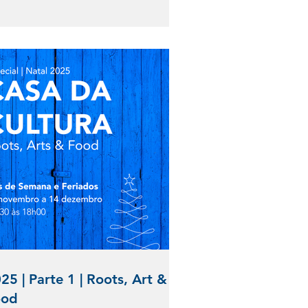
o clara: a arte não existe para preencher paredes,
ra ocupar pensamento. São obras que recusam
eutralidade, desafiam o olhar apressado e exigem
Atenção e coragem. Esta exposição destina-se
em valoriza autenticidade. Para espíritos
ependentes,
25 | Parte 1 | Roots, Art &
ood