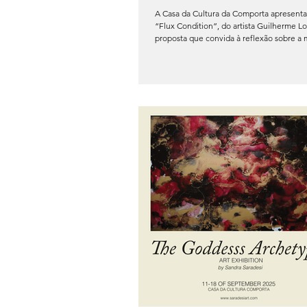
A Casa da Cultura da Comporta apresenta
“Flux Condition”, do artista Guilherme 
proposta que convida à reflexão sobre a m
tempo e os processos de transformação c
Sobre o artista Guilherme Lourenço (1995
Portugal) é um artista autodidata e multidi
cuja prática se desenvolve entre a pintura
exploração dos comportamentos físicos e 
matéria. O seu trabalho caracteriza-se po
abordagem experimental, o