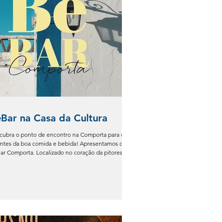
Bar na Casa da Cultura
cubra o ponto de encontro na Comporta para os
ntes da boa comida e bebida! Apresentamos o
ar Comporta. Localizado no coração da pitoresca
ia da Comporta, o BeBar abre as suas portas com a
messa de oferecer uma experiência gastronómica
a, repleta de sabores locais e ambiente acolhedor.
ebido com a essência rústica tradicional da
ião, o BeBar Comporta convida-o a desfrutar de
entos descontraídos na sua convidativa
lanada, onde pode saborear igua