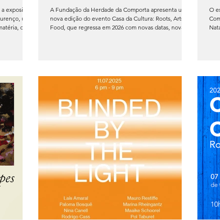
 a exposição
A Fundação da Herdade da Comporta apresenta uma
O es
Lourenço, uma
nova edição do evento Casa da Cultura: Roots, Arts &
Comporta para mais 
atéria, o
Food, que regressa em 2026 com novas datas, novas
Nat
ontínua.
marcas e novas propostas artísticas. A Fundação HdC
part
, Grândola,
tem o prazer de anunciar mais uma edição deste
Em 2
sciplinar,
encontro que celebra a cultura, a arte, o comércio e a
pro
 e a
gastronomia local na Comporta, reforçando a Casa da
pen
visuais da
Cultura como um espaço vivo de partilha e criação.
tra
r uma
Primeira parte do evento: abril e maio Nesta primeira
Mer
fase do evento, qu
ven