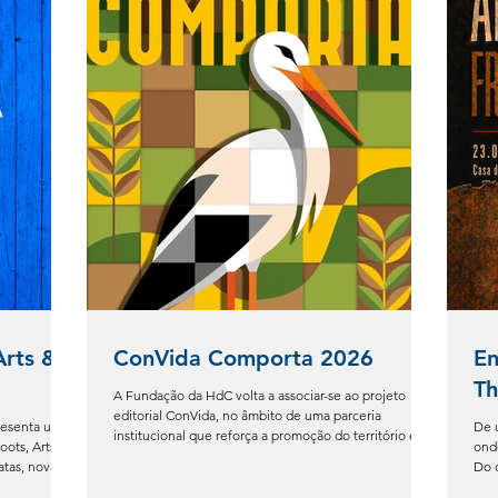
Arts &
ConVida Comporta 2026
En
Th
A Fundação da HdC volta a associar-se ao projeto
editorial ConVida, no âmbito de uma parceria
resenta uma
De u
institucional que reforça a promoção do território e
oots, Arts &
ond
dos seus agentes. As novas edições do guia da
tas, novas
Do o
Comporta já se encontram disponíveis e incluem a
undação HdC
des
presença da Casa da Cultura. Podem ser consultadas