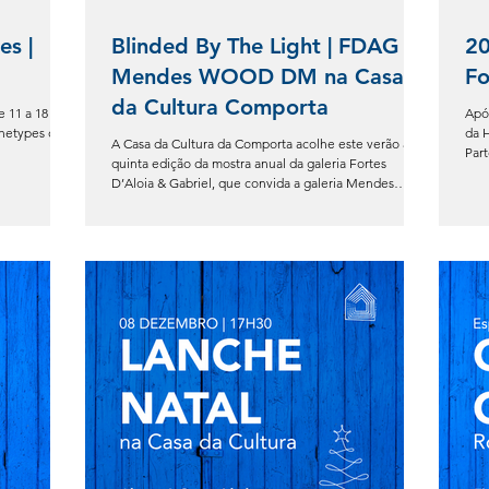
s |
Blinded By The Light | FDAG X
20
Mendes WOOD DM na Casa
F
da Cultura Comporta
 11 a 18 de
Apó
types da
da 
A Casa da Cultura da Comporta acolhe este verão a
quinta edição da mostra anual da galeria Fortes
D’Aloia & Gabriel, que convida a galeria Mendes
Wood DM para uma colaboração especial. A
exposição coletiva Blinded by the Light explora a
relação entre luz e sombra, refletindo sobre o seu
poder transformador no espaço físico e no universo
psicológico.