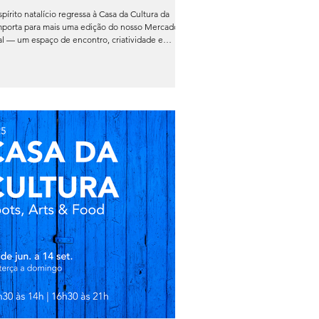
pírito natalício regressa à Casa da Cultura da
uma edição do nosso Mercado de
al — um espaço de encontro, criatividade e
ilha que celebra o melhor da comunidade local.
025, voltamos a abrir portas a marcas, artesãos,
dutores e criadores que dão vida a um mercado
sado para valorizar o comércio de proximidade, o
balho manual e os projetos com identidade. O
cado de Natal é mais do que um espaço de
da.É um momento de convivência.É