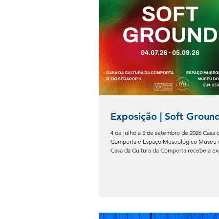
Exposição | Soft Groun
4 de julho a 5 de setembro de 2026 Casa 
Comporta e Espaço Museológico Museu d
Casa da Cultura da Comporta recebe a ex
Ground, a sexta edição da exposição anu
promovida pela Fortes D'Aloia & Gabriel, 
pelo segundo ano consecutivo em parcer
Mendes Wood DM e, pela primeira vez, 
Kubikgallery. Reunindo obras de 26 artist
internacionais, a exposição propõe uma r
a relação entre a paisage